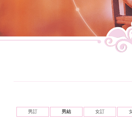
男訂
男結
女訂