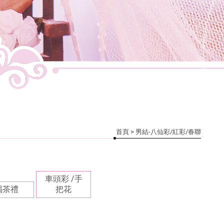
首頁
> 男結-八仙彩/紅彩/春聯
車頭彩 /手
喝茶禮
把花