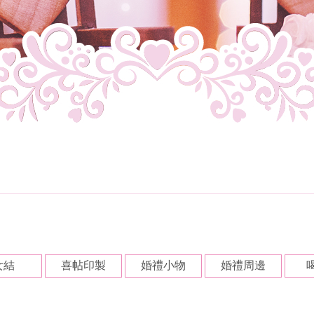
女結
喜帖印製
婚禮小物
婚禮周邊