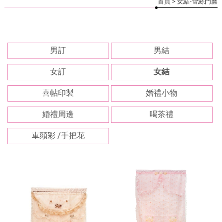
首頁
> 女結-蕾絲門簾
男訂
男結
女訂
女結
喜帖印製
婚禮小物
婚禮周邊
喝茶禮
車頭彩 /手把花